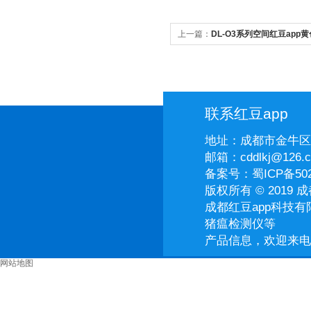
上一篇：
DL-O3系列空间红豆app
联系红豆app
地址：成都市金牛
邮箱：cddlkj@126.
备案号：
蜀ICP备502
版权所有 © 2019
成都红豆app科技
猪瘟检测仪等
产品信息，欢迎来电咨
网站地图