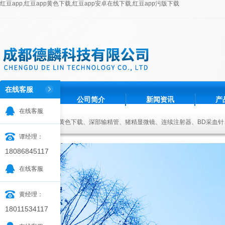
红豆app,红豆app黄色下载,红豆app安卓在线下载,红豆app污版下载
在线客服
在
线
首页
公司简介
新闻资讯
产
客
在线客服
服
联系红豆app
热门关键词：
红豆app黄色下载、深部输精管、猪精显微镜、连续注射器、BD采
谭经理：
在线下载、17度精ye冰箱、安乐福耳牌笔、安乐福连续注射器、安乐福耳牌钳、弥
18086845117
在线客服
黄经理：
18011534117