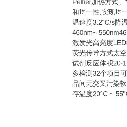
Peltier加热方
和均一性,实现均一-
温速度3.2"C/s降
460nm~ 550nm4
激发光高亮度LE
荧光传导方式太空
试剂反应体积20-
多检测32个项目可
品间无交叉污染软件
存温度20°C ~ 55