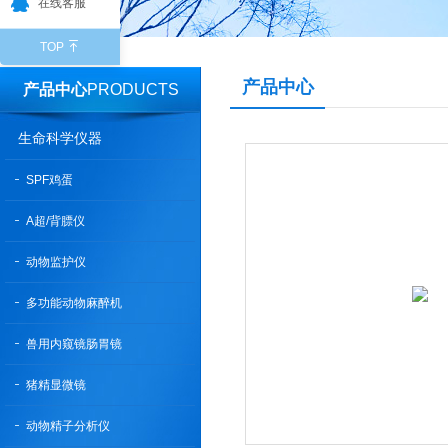
在线客服
TOP
产品中心
产品中心
PRODUCTS
生命科学仪器
SPF鸡蛋
A超/背膘仪
动物监护仪
多功能动物麻醉机
兽用内窥镜肠胃镜
猪精显微镜
动物精子分析仪