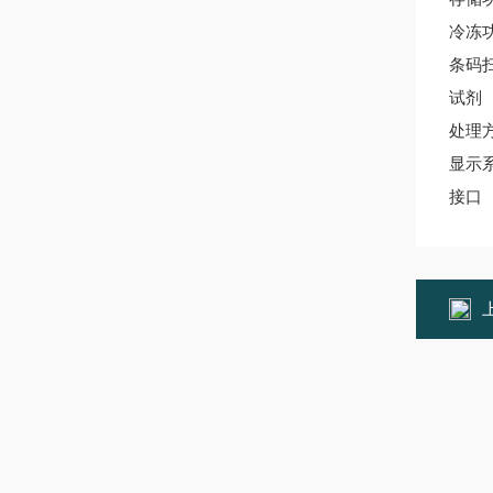
冷冻
条码
试剂
处理
显示
接口
上