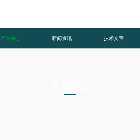
产品中心
新闻资讯
技术文章
产品中心
PRODUCTS CNTER