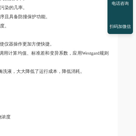
电话咨询
染的几率。
工序且具备防撞保护功能。
。
扫码加微信
，使仪器操作更加方便快捷。
调用计算均值、标准差和变异系数，应用Westgard规则
洗液，大大降低了运行成本，降低消耗。
药物浓度