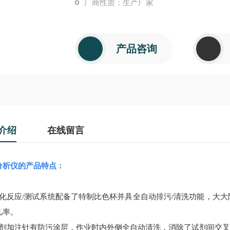
厂商性质：生产厂家
产品咨询
介绍
在线留言
析仪的产品特点：
、生化反应/测试系统配备了
特制比色杯并具全自动排污/清洗功能，大大
率。
、试剂加注针有防污涂层，作业时内外侧全自动清洗，消除了试剂间交叉