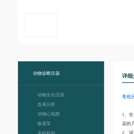
动物诊断仪器
详细
动物生化仪器
生化分
血液分析
动物心电图
1
输液泵
染的几
2
采样耗材