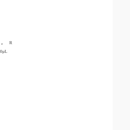
，R
0μL