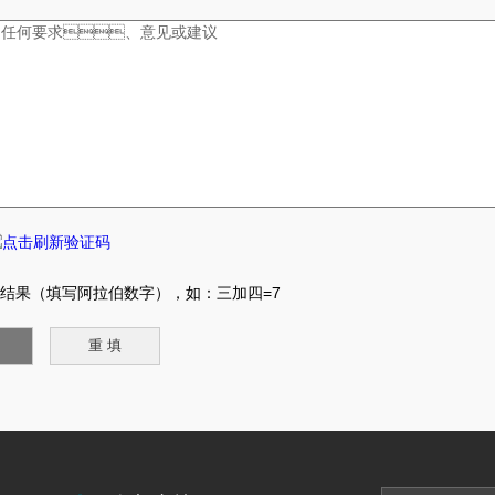
果（填写阿拉伯数字），如：三加四=7