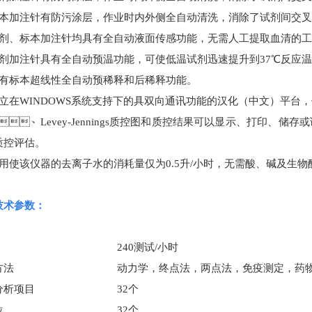
、标本加注针有防污涂层，作业时内外侧全自动清洗，消除了试剂间交叉污
、试剂、标本加注针均具有全自动液面传感功能，无需人工提取血清的
、试剂加注针具有全自动预温功能，可使低温试剂迅速提升到37℃反应温度
、具有标本超线性全自动预稀释和后稀释功能。
、建立在WINDOWS系统支持下的具双向通讯功能的汉化（中文）平台
、Levey-Jennings质控图和质控结果可以显示、打印、储存或
控评估。
、使用使该仪器的去离子水的消耗量仅为0.5升/小时，无需酸、碱及生物酶
参数：
240测试/小时
方法
动力学，终点法，两点法，免疫测定，
分析项目
32个
位
32个